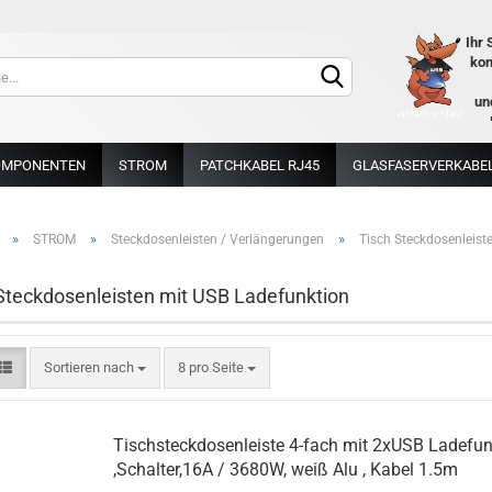
Ihr 
kon
Sprache auswählen
un
Lieferland
OMPONENTEN
STROM
PATCHKABEL RJ45
GLASFASERVERKABE
»
»
»
STROM
Steckdosenleisten / Verlängerungen
Tisch Steckdosenleist
Steckdosenleisten mit USB Ladefunktion
Konto e
Passwo
Sortieren nach
8 pro Seite
Tisch­steck­do­sen­leis­te 4-​fach mit 2xUSB La­de­funk
,Schal­ter,16A / 3680W, weiß Alu , Kabel 1.5m