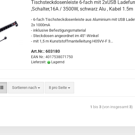
Tisch­steck­do­sen­leis­te 6-​fach mit 2xUSB La­de­funk
,Schal­ter,16A / 3500W, schwarz Alu , Kabel 1.5m
- 6-​fach Tisch­steck­do­sen­leis­te aus Alu­mi­ni­um mit USB La­de­f
2x 1000mA
- in­klu­si­ve Be­fes­ti­gungs­ma­te­ri­al
- Steck­do­sen an­ge­ord­net im 45°-​Winkel
- mit 1,5 m Kunst­stoff­man­tel­lei­tung H05VV-​F 3...
Art.Nr.: 603180
EAN Nr.: 4017538071750
Lieferzeit:
Lagernd
Sortieren nach
8 pro Seite
1
bis
3
(von insgesamt
3
)