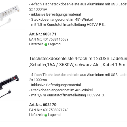
- 4-​fach Tisch­steck­do­sen­leis­te aus Alu­mi­ni­um mit USB La­de­f
2x 1000mA
- in­klu­si­ve Be­fes­ti­gungs­ma­te­ri­al
- Steck­do­sen an­ge­ord­net im 45°-​Winkel
- mit 1,5 m Kunst­stoff­man­tel­lei­tung H05VV-​F 3...
Art.Nr.: 603171
EAN Nr.: 4017538115539
Lieferzeit:
Lagernd
Tisch­steck­do­sen­leis­te 4-​fach mit 2xUSB La­de­funk
,Schal­ter,16A / 3680W, schwarz Alu , Kabel 1.5m
- 4-​fach Tisch­steck­do­sen­leis­te aus Alu­mi­ni­um mit USB La­de­f
2x 1000mA
- in­klu­si­ve Be­fes­ti­gungs­ma­te­ri­al
- Steck­do­sen an­ge­ord­net im 45°-​Winkel
- mit 1,5 m Kunst­stoff­man­tel­lei­tung H05VV-​F 3...
Art.Nr.: 603170
EAN Nr.: 4017538071743
Lieferzeit:
Lagernd