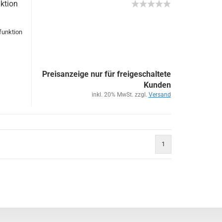
­ti­on
unk­ti­on
Preisanzeige nur für freigeschaltete
Kunden
inkl. 20% MwSt. zzgl.
Versand
1