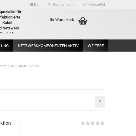
DE
Kundenlogin
Merkzettel
Spezialist für
fektionierte
Ihr Warenkorb
Kabel
d Netzwerk
Produkte
LUNG
NETZWERKKOMPONENTEN AKTIV
WEITERE
en mit USB Ladefunktion
rstellen
rt vergessen?
1
­ti­on