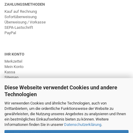
ZAHLUNGSMETHODEN
Kauf auf Rechnung
Sofortüberweisung
Überweisung / Vorkasse
SEPA-Lastschrift
PayPal
IHR KONTO
Merkzettel
Mein Konto
Kassa
Sitemap
Diese Webseite verwendet Cookies und andere
Technologien
KONTAKTDATEN
Wir verwenden Cookies und ähnliche Technologien, auch von
WSS Distribution GmbH
Drittanbietern, um die ordentliche Funktionsweise der Website zu
Kernstockgasse 31
gewährleisten, die Nutzung unseres Angebotes zu analysieren und Ihnen
A-8401 Kalsdorf bei Graz
ein bestmögliches Einkaufserlebnis bieten zu können. Weitere
Telefon: +43 (3135) 54036 / 0
Informationen finden Sie in unserer
Datenschutzerklärung
.
Fax: +43 (3135) 54036 / 30
Mobil: +43 (664) 8570330