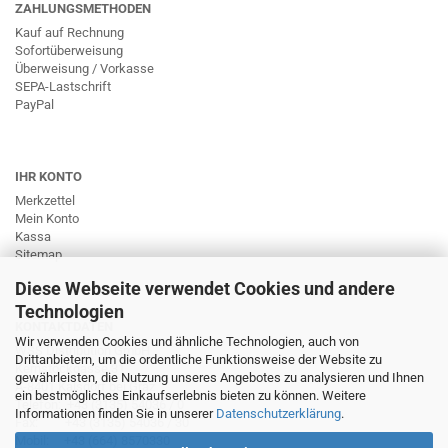
ZAHLUNGSMETHODEN
Kauf auf Rechnung
Sofortüberweisung
Überweisung / Vorkasse
SEPA-Lastschrift
PayPal
IHR KONTO
Merkzettel
Mein Konto
Kassa
Sitemap
Diese Webseite verwendet Cookies und andere
Technologien
KONTAKTDATEN
Wir verwenden Cookies und ähnliche Technologien, auch von
WSS Distribution GmbH
Drittanbietern, um die ordentliche Funktionsweise der Website zu
Kernstockgasse 31
gewährleisten, die Nutzung unseres Angebotes zu analysieren und Ihnen
A-8401 Kalsdorf bei Graz
ein bestmögliches Einkaufserlebnis bieten zu können. Weitere
Telefon: +43 (3135) 54036 / 0
Informationen finden Sie in unserer
Datenschutzerklärung
.
Fax: +43 (3135) 54036 / 30
Mobil: +43 (664) 8570330