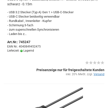
schwarz - 0.15m
- USB 3.2 Ste­cker (Typ A) Gen 1 > USB-​C-Stecker
- USB-C Ste­cker beid­sei­tig ver­wend­bar
- Rund­ka­bel , In­nen­lei­ter - Kup­fer
- Schir­mung 3-​fach
- zum su­per­schnel­len Syn­chro­ni­sie­ren
- Laden bis z...
Art.Nr.: 745247
EAN Nr.: 4040849452475
Lieferzeit:
Lagernd
Preisanzeige nur für freigeschaltete Kunden
inkl. 20% MwSt. zzgl.
Versand