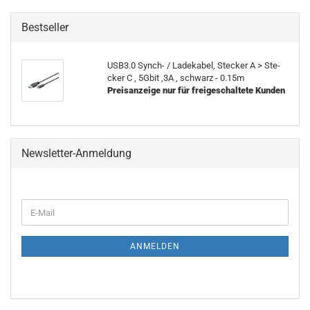
Bestseller
USB3.0 Synch-​ / La­de­ka­bel, Ste­cker A > Ste­
cker C , 5Gbit ,3A , schwarz - 0.15m
Preisanzeige nur für freigeschaltete Kunden
Newsletter-Anmeldung
ANMELDEN