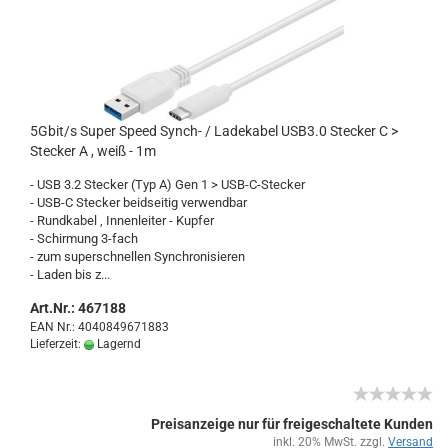
5Gbit/s Super Speed Synch-​​ / La­de­ka­bel USB3.0 Ste­cker C >
Ste­cker A , weiß - 1m
- USB 3.2 Ste­cker (Typ A) Gen 1 > USB-​C-Stecker
- USB-C Ste­cker beid­sei­tig ver­wend­bar
- Rund­ka­bel , In­nen­lei­ter - Kup­fer
- Schir­mung 3-​fach
- zum su­per­schnel­len Syn­chro­ni­sie­ren
- Laden bis z...
Art.Nr.: 467188
EAN Nr.: 4040849671883
Lieferzeit:
Lagernd
Preisanzeige nur für freigeschaltete Kunden
inkl. 20% MwSt. zzgl.
Versand