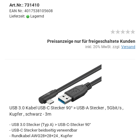
Art.Nr.: 731410
EAN Nr.: 4017538105608
Lieferzeit:
Lagernd
Preisanzeige nur für freigeschaltete Kunden
inkl. 20% MwSt. zzgl.
Versand
USB 3.0 Kabel USB-C Ste­cker 90° > USB-A Ste­cker , 5Gbit/s ,
Kup­fer , schwarz - 3m
- USB 3.0 Ste­cker (Typ A) > USB-​C-Stecker 90°
- USB-C Ste­cker beid­sei­tig ver­wend­bar
- Rund­ka­bel AWG28+28+24 , Kup­fer