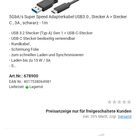
5Gbit/s Super Speed Ad­ap­ter­ka­bel USB3.0 , Ste­cker A > Ste­cker
C , 3A , schwarz - 1m
- USB 3.2 Ste­cker (Typ A) Gen 1 > USB-​C-Stecker
- USB-C Ste­cker beid­sei­tig ver­wend­bar
- Rund­ka­bel ,
- Schir­mung Folie
- zum schnel­len Laden und Syn­chro­ni­sie­ren
- Laden bis zu 15 W / 3A
- S...
Art.Nr.: 678900
EAN Nr.: 4017538064981
Lieferzeit:
Lagernd
Preisanzeige nur für freigeschaltete Kunden
inkl. 20% MwSt. zzgl.
Versand