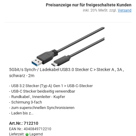
Preisanzeige nur für freigeschaltete Kunden
inkl. 20% MwSt. zzgl.
Versand
5Gbit/s Synch-​​/ La­de­ka­bel USB3.0 Ste­cker C > Ste­cker A , 3A ,
schwarz - 2m
- USB 3.2 Ste­cker (Typ A) Gen 1 > USB-​C-Stecker
- USB-C Ste­cker beid­sei­tig ver­wend­bar
- Rund­ka­bel , In­nen­lei­ter - Kup­fer
- Schir­mung 3-​fach
- zum su­per­schnel­len Syn­chro­ni­sie­ren
- Laden bis z...
Art.Nr.: 712210
EAN Nr.: 4040849712210
Lieferzeit:
Lagernd