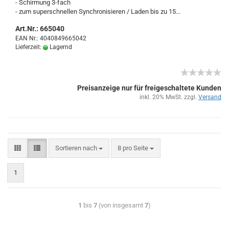
- Schir­mung 3-​fach
- zum su­per­schnel­len Syn­chro­ni­sie­ren / Laden bis zu 15...
Art.Nr.: 665040
EAN Nr.: 4040849665042
Lieferzeit:
Lagernd
Preisanzeige nur für freigeschaltete Kunden
inkl. 20% MwSt. zzgl.
Versand
Sortieren nach
8 pro Seite
1
1
bis
7
(von insgesamt
7
)