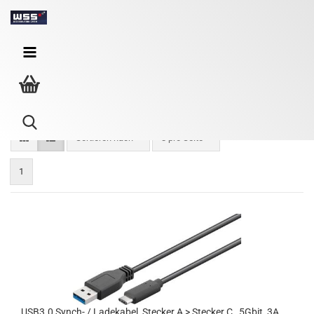
USB 3.0 Kabel A-C
Sortieren nach
8 pro Seite
1
USB3.0 Synch-​​ / La­de­ka­bel, Ste­cker A > Ste­cker C , 5Gbit ,3A ,