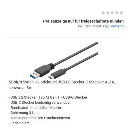
Preisanzeige nur für freigeschaltete Kunden
inkl. 20% MwSt. zzgl.
Versand
5Gbit/s Synch-​​ / La­de­ka­bel USB3.0 Ste­cker C >Ste­cker A ,3A ,
schwarz - 3m
- USB 3.2 Ste­cker (Typ A) Gen 1 > USB-​C-Stecker
- USB-C Ste­cker beid­sei­tig ver­wend­bar
- Rund­ka­bel , In­nen­lei­ter - Kup­fer
- Schir­mung 3-​fach
- zum su­per­schnel­len Syn­chro­ni­sie­ren
- Laden bis z...