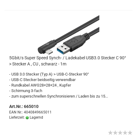
5Gbit/s Super Speed Synch-​​ / La­de­ka­bel USB3.0 Ste­cker C 90°
> Ste­cker A , CU , schwarz - 1m
- USB 3.0 Ste­cker (Typ A) > USB-​C-Stecker 90°
- USB-C Ste­cker beid­sei­tig ver­wend­bar
- Rund­ka­bel AWG28+28+24 , Kup­fer
- Schir­mung 3-​fach
- zum su­per­schnel­len Syn­chro­ni­sie­ren / Laden bis zu 15...
Art.Nr.: 665010
EAN Nr.: 4040849665011
Lieferzeit:
Lagernd