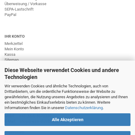
Überweisung / Vorkasse
SEPA-Lastschrift
PayPal
IHR KONTO
Merkzettel
Mein Konto
Kassa
Sitemap
Diese Webseite verwendet Cookies und andere
Technologien
KONTAKTDATEN
Wir verwenden Cookies und ähnliche Technologien, auch von
WSS Distribution GmbH
Drittanbietern, um die ordentliche Funktionsweise der Website zu
Kernstockgasse 31
gewährleisten, die Nutzung unseres Angebotes zu analysieren und Ihnen
A-8401 Kalsdorf bei Graz
ein bestmögliches Einkaufserlebnis bieten zu können. Weitere
Telefon: +43 (3135) 54036 / 0
Informationen finden Sie in unserer
Datenschutzerklärung
.
Fax: +43 (3135) 54036 / 30
Mobil: +43 (664) 8570330
Alle Akzeptieren
E-Mail: shop@wss-distribution.com
Impressum