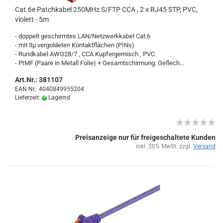
Cat.6e Patch­ka­bel 250MHz S/FTP CCA , 2 x RJ45 STP, PVC,
vio­lett - 5m
- dop­pelt ge­schirm­tes LAN/Netz­werk­ka­bel Cat.6
- mit 3µ ver­gol­de­ten Kon­takt­flä­chen (PINs)
- Rund­ka­bel AWG28/7 , CCA Kup­fer­ge­misch , PVC
- PIMF (Paare in Me­tall Folie) + Ge­samt­s­chir­mung: Ge­flech...
Art.Nr.: 381107
EAN Nr.: 4040849955204
Lieferzeit:
Lagernd
Preisanzeige nur für freigeschaltete Kunden
inkl. 20% MwSt. zzgl.
Versand