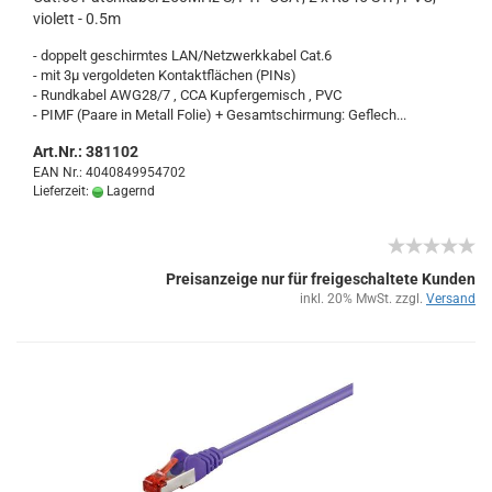
vio­lett - 0.5m
- dop­pelt ge­schirm­tes LAN/Netz­werk­ka­bel Cat.6
- mit 3µ ver­gol­de­ten Kon­takt­flä­chen (PINs)
- Rund­ka­bel AWG28/7 , CCA Kup­fer­ge­misch , PVC
- PIMF (Paare in Me­tall Folie) + Ge­samt­s­chir­mung: Ge­flech...
Art.Nr.: 381102
EAN Nr.: 4040849954702
Lieferzeit:
Lagernd
Preisanzeige nur für freigeschaltete Kunden
inkl. 20% MwSt. zzgl.
Versand