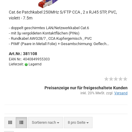
Cat.6e Patch­ka­bel 250MHz S/FTP CCA , 2 x RJ45 STP, PVC,
vio­lett - 7.5m
- dop­pelt ge­schirm­tes LAN/Netz­werk­ka­bel Cat.6
- mit 3µ ver­gol­de­ten Kon­takt­flä­chen (PINs)
- Rund­ka­bel AWG28/7 , CCA Kup­fer­ge­misch , PVC
- PIMF (Paare in Me­tall Folie) + Ge­samt­s­chir­mung: Ge­flech...
Art.Nr.: 381108
EAN Nr.: 4040849955303
Lieferzeit:
Lagernd
Preisanzeige nur für freigeschaltete Kunden
inkl. 20% MwSt. zzgl.
Versand
Sortieren nach
8 pro Seite