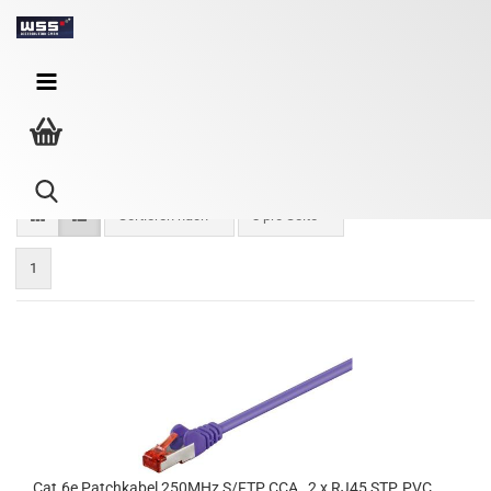
CAT.6 Patchkabel - violett
Sortieren nach
8 pro Seite
1
Cat.6e Patch­ka­bel 250MHz S/FTP CCA , 2 x RJ45 STP, PVC,