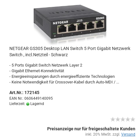
NET­GE­AR GS305 Desk­top LAN Switch 5 Port Gi­ga­bit Netz­werk
Switch , incl.Netz­teil - Schwarz
- 5 Ports Gi­ga­bit Switch Netz­werk Layer 2
- Gi­ga­bit Ethernet-​Konnektivität
- En­er­gie­ein­spa­run­gen durch en­er­gie­ef­fi­zi­en­te Tech­no­lo­gien
- Keine Not­wen­dig­keit für Crossover-​Kabel durch Auto-​MDI / ...
Art.Nr.: 172145
EAN Nr.: 0606449140095
Lieferzeit:
Lagernd
Preisanzeige nur für freigeschaltete Kunden
inkl. 20% MwSt. zzgl.
Versand