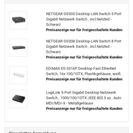
NET­GE­AR GS305 Desk­top LAN Switch 5 Port
Gi­ga­bit Netz­werk Switch , incl.Netz­teil -
Schwarz
Preisanzeige nur für freigeschaltete Kunden
NET­GE­AR GS308 Desk­top LAN Switch 8 Port
Gi­ga­bit Netz­werk Switch , incl.Netz­teil -
Schwarz
Preisanzeige nur für freigeschaltete Kunden
EDI­MAX ES-​3316P Desk­top Fast Ether­Net
Switch, 16x 100/10TX, Plas­tik­ge­häu­se, weiß
Preisanzeige nur für freigeschaltete Kunden
Lo­gi­Link 5-​Port Gi­ga­bit Desk­top Netz­werk
Switch , 1000/100/10TX ,IEEE 802.3 az , Auto
MDI/MDI-X - Me­tall­ge­häu­se
Preisanzeige nur für freigeschaltete Kunden