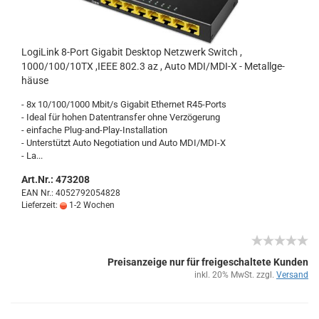
Lo­gi­Link 8-​Port Gi­ga­bit Desk­top Netz­werk Switch ,
1000/100/10TX ,IEEE 802.3 az , Auto MDI/MDI-X - Me­tall­ge­
häu­se
- 8x 10/100/1000 Mbit/s Gi­ga­bit Ether­net R45-​Ports
- Ideal für hohen Da­ten­trans­fer ohne Ver­zö­ge­rung
- ein­fa­che Plug-​and-Play-Installation
- Un­ter­stützt Auto Nego­tia­ti­on und Auto MDI/MDI-X
- La...
Art.Nr.: 473208
EAN Nr.: 4052792054828
Lieferzeit:
1-2 Wochen
Preisanzeige nur für freigeschaltete Kunden
inkl. 20% MwSt. zzgl.
Versand