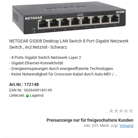
NET­GE­AR GS308 Desk­top LAN Switch 8 Port Gi­ga­bit Netz­werk
Switch , incl.Netz­teil - Schwarz
- 8 Ports Gi­ga­bit Switch Netz­werk Layer 2
- Gi­ga­bit Ethernet-​Konnektivität
- En­er­gie­ein­spa­run­gen durch en­er­gie­ef­fi­zi­en­te Tech­no­lo­gien
- Keine Not­wen­dig­keit für Crossover-​Kabel durch Auto-​MDI / ...
Art.Nr.: 172148
EAN Nr.: 0606449140149
Lieferzeit:
Lagernd
Preisanzeige nur für freigeschaltete Kunden
inkl. 20% MwSt. zzgl.
Versand