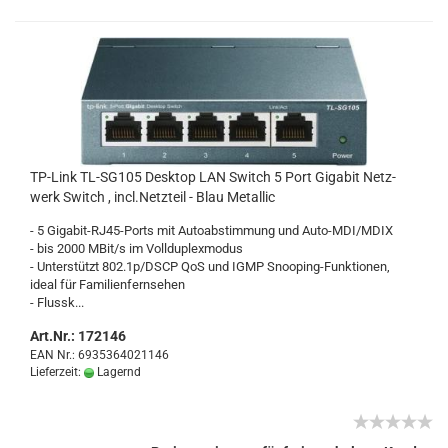
TP-​Link TL-​SG105 Desk­top LAN Switch 5 Port Gi­ga­bit Netz­
werk Switch , incl.Netz­teil - Blau Me­tal­lic
- 5 Gigabit-​RJ45-Ports mit Au­to­ab­stim­mung und Auto-​MDI/MDIX
- bis 2000 MBit/s im Voll­du­plex­mo­dus
- Un­ter­stützt 802.1p/DSCP QoS und IGMP Snooping-​Funktionen,
ideal für Fa­mi­li­en­fern­se­hen
- Flussk...
Art.Nr.: 172146
EAN Nr.: 6935364021146
Lieferzeit:
Lagernd