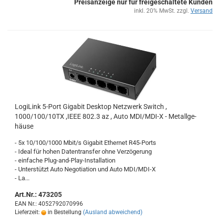
Preisanzeige nur für freigeschaltete Kunden
inkl. 20% MwSt. zzgl.
Versand
Lo­gi­Link 5-​Port Gi­ga­bit Desk­top Netz­werk Switch ,
1000/100/10TX ,IEEE 802.3 az , Auto MDI/MDI-X - Me­tall­ge­
häu­se
- 5x 10/100/1000 Mbit/s Gi­ga­bit Ether­net R45-​Ports
- Ideal für hohen Da­ten­trans­fer ohne Ver­zö­ge­rung
- ein­fa­che Plug-​and-Play-Installation
- Un­ter­stützt Auto Nego­tia­ti­on und Auto MDI/MDI-X
- La...
Art.Nr.: 473205
EAN Nr.: 4052792070996
Lieferzeit:
in Bestellung
(Ausland abweichend)