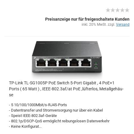
Preisanzeige nur für freigeschaltete Kunden
inkl. 20% MwSt. zzgl.
Versand
TP-​Link TL-​SG1005P PoE Switch 5-​Port Gi­ga­bit , 4 PoE+1
Ports ( 65 Watt ) , IEEE-​802.3af/at PoE ,lüf­t­er­los, Me­tall­ge­häu­
se
- 5 10/100/1000Mbit/s-​RJ45-Ports
- Da­ten­trans­fer und Strom­ver­sor­gung nur über ein Kabel
- Speist IEEE-​802.3af-​Geräte
- 802.1p/DSCP-​QoS er­mög­licht rei­bungs­lo­sen Da­ten­ver­kehr
- Keine Kon­fi­gu­rat...