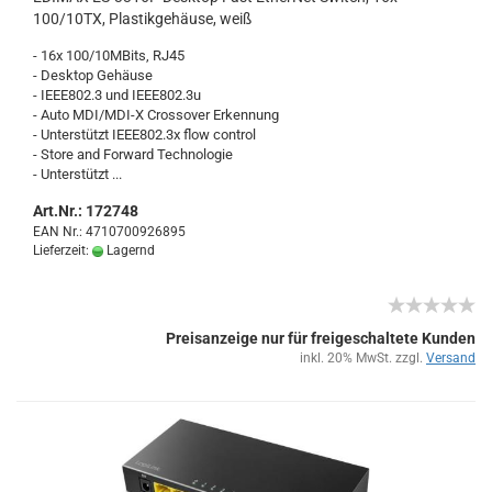
100/10TX, Plas­tik­ge­häu­se, weiß
- 16x 100/10MBits, RJ45
- Desk­top Ge­häu­se
- IEEE802.3 und IEEE802.3u
- Auto MDI/MDI-X Cross­over Er­ken­nung
- Un­ter­stützt IEEE802.3x flow con­trol
- Store and For­ward Tech­no­lo­gie
- Un­ter­stützt ...
Art.Nr.: 172748
EAN Nr.: 4710700926895
Lieferzeit:
Lagernd
Preisanzeige nur für freigeschaltete Kunden
inkl. 20% MwSt. zzgl.
Versand