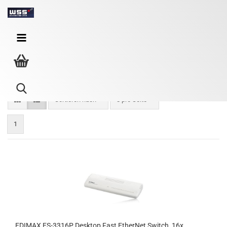
Netzwerk Switche Desktop
Sortieren nach
8 pro Seite
1
EDI­MAX ES-​3316P Desk­top Fast Ether­Net Switch, 16x