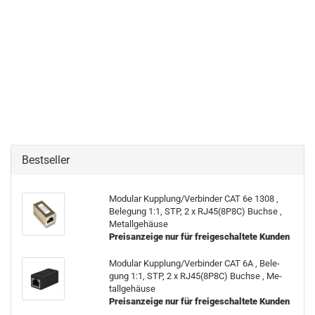
Bestseller
Mo­du­lar Kupp­lung/Ver­bin­der CAT 6e 1308 ,
Be­le­gung 1:1, STP, 2 x RJ45(8P8C) Buch­se ,
Me­tall­ge­häu­se
Preisanzeige nur für freigeschaltete Kunden
Mo­du­lar Kupp­lung/Ver­bin­der CAT 6A , Be­le­
gung 1:1, STP, 2 x RJ45(8P8C) Buch­se , Me­
tall­ge­häu­se
Preisanzeige nur für freigeschaltete Kunden