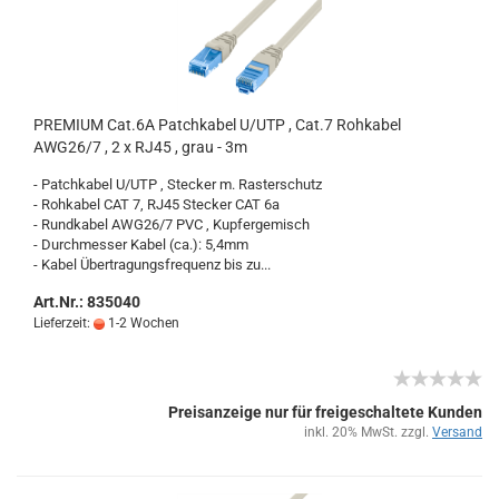
PRE­MI­UM Cat.6A Patch­ka­bel U/UTP , Cat.7 Roh­ka­bel
AWG26/7 , 2 x RJ45 , grau - 3m
- Patch­ka­bel U/UTP , Ste­cker m. Ras­ter­schutz
- Roh­ka­bel CAT 7, RJ45 Ste­cker CAT 6a
- Rund­ka­bel AWG26/7 PVC , Kup­fer­ge­misch
- Durch­mes­ser Kabel (ca.): 5,4mm
- Kabel Über­tra­gungs­fre­quenz bis zu...
Art.Nr.: 835040
Lieferzeit:
1-2 Wochen
Preisanzeige nur für freigeschaltete Kunden
inkl. 20% MwSt. zzgl.
Versand