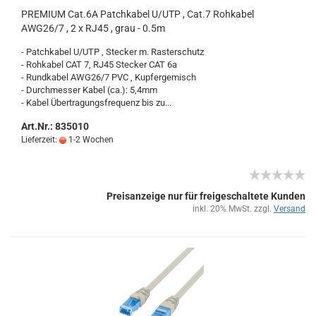
PRE­MI­UM Cat.6A Patch­ka­bel U/UTP , Cat.7 Roh­ka­bel
AWG26/7 , 2 x RJ45 , grau - 0.5m
- Patch­ka­bel U/UTP , Ste­cker m. Ras­ter­schutz
- Roh­ka­bel CAT 7, RJ45 Ste­cker CAT 6a
- Rund­ka­bel AWG26/7 PVC , Kup­fer­ge­misch
- Durch­mes­ser Kabel (ca.): 5,4mm
- Kabel Über­tra­gungs­fre­quenz bis zu...
Art.Nr.: 835010
Lieferzeit:
1-2 Wochen
Preisanzeige nur für freigeschaltete Kunden
inkl. 20% MwSt. zzgl.
Versand