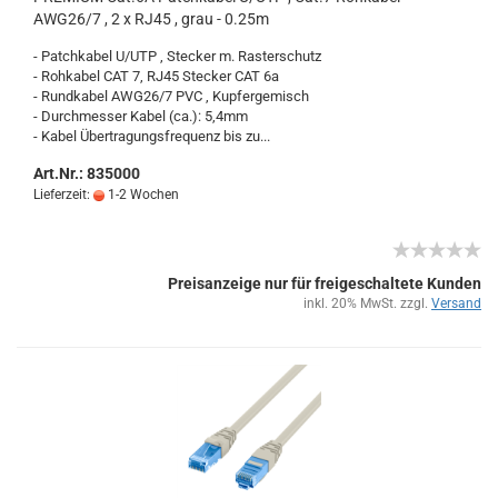
AWG26/7 , 2 x RJ45 , grau - 0.25m
- Patch­ka­bel U/UTP , Ste­cker m. Ras­ter­schutz
- Roh­ka­bel CAT 7, RJ45 Ste­cker CAT 6a
- Rund­ka­bel AWG26/7 PVC , Kup­fer­ge­misch
- Durch­mes­ser Kabel (ca.): 5,4mm
- Kabel Über­tra­gungs­fre­quenz bis zu...
Art.Nr.: 835000
Lieferzeit:
1-2 Wochen
Preisanzeige nur für freigeschaltete Kunden
inkl. 20% MwSt. zzgl.
Versand