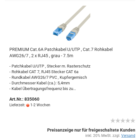
PRE­MI­UM Cat.6A Patch­ka­bel U/UTP , Cat.7 Roh­ka­bel
AWG26/7 , 2 x RJ45 , grau - 7.5m
- Patch­ka­bel U/UTP , Ste­cker m. Ras­ter­schutz
- Roh­ka­bel CAT 7, RJ45 Ste­cker CAT 6a
- Rund­ka­bel AWG26/7 PVC , Kup­fer­ge­misch
- Durch­mes­ser Kabel (ca.): 5,4mm
- Kabel Über­tra­gungs­fre­quenz bis zu...
Art.Nr.: 835060
Lieferzeit:
1-2 Wochen
Preisanzeige nur für freigeschaltete Kunden
inkl. 20% MwSt. zzgl.
Versand