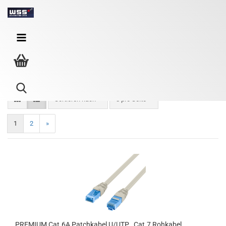
CAT.7 Patchkabel - grau
Sortieren nach
8 pro Seite
1
2
»
PRE­MI­UM Cat.6A Patch­ka­bel U/UTP , Cat.7 Roh­ka­bel