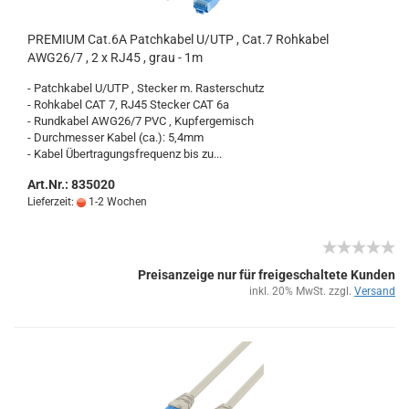
PRE­MI­UM Cat.6A Patch­ka­bel U/UTP , Cat.7 Roh­ka­bel
AWG26/7 , 2 x RJ45 , grau - 1m
- Patch­ka­bel U/UTP , Ste­cker m. Ras­ter­schutz
- Roh­ka­bel CAT 7, RJ45 Ste­cker CAT 6a
- Rund­ka­bel AWG26/7 PVC , Kup­fer­ge­misch
- Durch­mes­ser Kabel (ca.): 5,4mm
- Kabel Über­tra­gungs­fre­quenz bis zu...
Art.Nr.: 835020
Lieferzeit:
1-2 Wochen
Preisanzeige nur für freigeschaltete Kunden
inkl. 20% MwSt. zzgl.
Versand