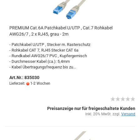
PRE­MI­UM Cat.6A Patch­ka­bel U/UTP , Cat.7 Roh­ka­bel
AWG26/7 , 2 x RJ45, grau - 2m
- Patch­ka­bel U/UTP , Ste­cker m. Ras­ter­schutz
- Roh­ka­bel CAT 7, RJ45 Ste­cker CAT 6a
- Rund­ka­bel AWG26/7 PVC , Kup­fer­ge­misch
- Durch­mes­ser Kabel (ca.): 5,4mm
- Kabel Über­tra­gungs­fre­quenz bis zu...
Art.Nr.: 835030
Lieferzeit:
1-2 Wochen
Preisanzeige nur für freigeschaltete Kunden
inkl. 20% MwSt. zzgl.
Versand