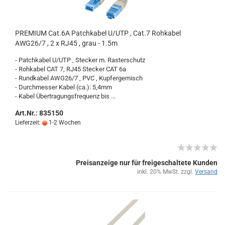
PRE­MI­UM Cat.6A Patch­ka­bel U/UTP , Cat.7 Roh­ka­bel
AWG26/7 , 2 x RJ45 , grau - 1.5m
- Patch­ka­bel U/UTP , Ste­cker m. Ras­ter­schutz
- Roh­ka­bel CAT 7, RJ45 Ste­cker CAT 6a
- Rund­ka­bel AWG26/7 , PVC , Kup­fer­ge­misch
- Durch­mes­ser Kabel (ca.): 5,4mm
- Kabel Über­tra­gungs­fre­quenz bis ...
Art.Nr.: 835150
Lieferzeit:
1-2 Wochen
Preisanzeige nur für freigeschaltete Kunden
inkl. 20% MwSt. zzgl.
Versand