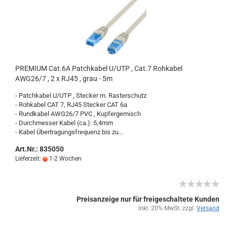
PRE­MI­UM Cat.6A Patch­ka­bel U/UTP , Cat.7 Roh­ka­bel
AWG26/7 , 2 x RJ45 , grau - 5m
- Patch­ka­bel U/UTP , Ste­cker m. Ras­ter­schutz
- Roh­ka­bel CAT 7, RJ45 Ste­cker CAT 6a
- Rund­ka­bel AWG26/7 PVC , Kup­fer­ge­misch
- Durch­mes­ser Kabel (ca.): 5,4mm
- Kabel Über­tra­gungs­fre­quenz bis zu...
Art.Nr.: 835050
Lieferzeit:
1-2 Wochen
Preisanzeige nur für freigeschaltete Kunden
inkl. 20% MwSt. zzgl.
Versand