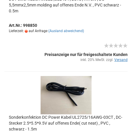
5,5mmx2,5mm mol­ding auf of­fe­nes Ende N.V. , PVC schwarz -
0.5m
Art.Nr.: 998850
Lieferzeit:
auf Anfrage
(Ausland abweichend)
Preisanzeige nur für freigeschaltete Kunden
inkl. 20% MwSt. zzgl.
Versand
Son­der­kon­fek­ti­on DC Power Kabel UL2725/16AWG-​​03CT , DC-​
Ste­cker 2.5*5.5*9.5V auf of­fe­nes Ende( cut neat) , PVC ,
schwarz - 1.5m