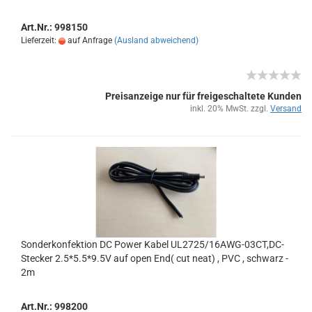
Art.Nr.: 998150
Lieferzeit:
auf Anfrage
(Ausland abweichend)
Preisanzeige nur für freigeschaltete Kunden
inkl. 20% MwSt. zzgl.
Versand
Son­der­kon­fek­ti­on DC Power Kabel UL2725/16AWG-​​03CT,DC-​
Ste­cker 2.5*5.5*9.5V auf open End( cut neat) , PVC , schwarz -
2m
Art.Nr.: 998200