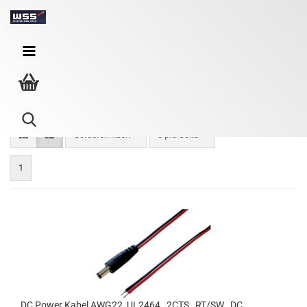
DC Stromkabel
Sortieren nach
8 pro Seite
1
DC Power Kabel AWG22 ,UL2464 , 2CTS , RT/SW , DC