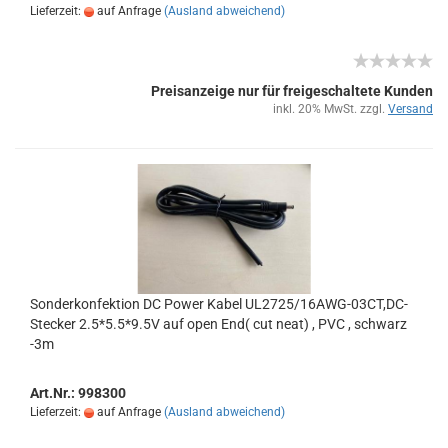
Lieferzeit:
auf Anfrage
(Ausland abweichend)
Preisanzeige nur für freigeschaltete Kunden
inkl. 20% MwSt. zzgl.
Versand
Son­der­kon­fek­ti­on DC Power Kabel UL2725/16AWG-​​03CT,DC-​
Ste­cker 2.5*5.5*9.5V auf open End( cut neat) , PVC , schwarz
-3m
Art.Nr.: 998300
Lieferzeit:
auf Anfrage
(Ausland abweichend)