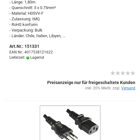
- Länge: 1,80m
- Quer­schnitt: 3 x 0.75mm²
- Ma­te­ri­al: H05VV-​F
- Zu­las­sung: IMQ
- RoHS kon­form
- Ver­pa­ckung: Bulk
- Län­der: Chile, Ita­li­en, Li­by­en, ...
Art.Nr.: 151331
EAN Nr.: 4017538121622
Lieferzeit:
Lagernd
Preisanzeige nur für freigeschaltete Kunden
inkl. 20% MwSt. zzgl.
Versand