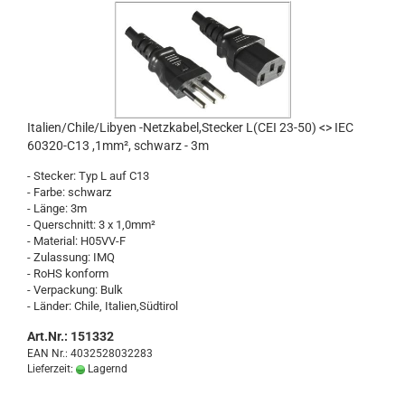
Ita­li­en/Chile/Li­by­en -​Netz­ka­bel,Ste­cker L(CEI 23-50) <> IEC
60320-​​C13 ,1mm², schwarz - 3m
- Ste­cker: Typ L auf C13
- Farbe: schwarz
- Länge: 3m
- Quer­schnitt: 3 x 1,0mm²
- Ma­te­ri­al: H05VV-​F
- Zu­las­sung: IMQ
- RoHS kon­form
- Ver­pa­ckung: Bulk
- Län­der: Chile, Ita­li­en,Süd­ti­rol
Art.Nr.: 151332
EAN Nr.: 4032528032283
Lieferzeit:
Lagernd