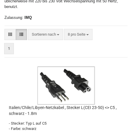
üblicherweise mit 220 bis 230 Volt Wechselspannung mit
50 Hertz,
benutzt.
Zulassung:
IMQ
Sortieren nach
8 pro Seite
1
Ita­li­en/Chile/Libyen-​​Netz­ka­bel , Ste­cker L(CEI 23-50) <> C5 ,
schwarz - 1.8m
- Ste­cker: Typ L auf C5
- Farbe: schwarz