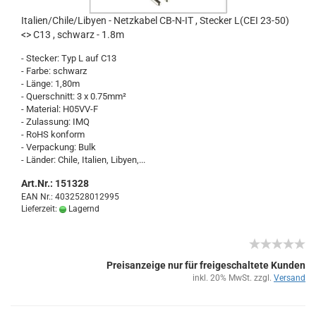
Ita­li­en/Chile/Li­by­en - Netz­ka­bel CB-​N-IT , Ste­cker L(CEI 23-50)
<> C13 , schwarz - 1.8m
- Ste­cker: Typ L auf C13
- Farbe: schwarz
- Länge: 1,80m
- Quer­schnitt: 3 x 0.75mm²
- Ma­te­ri­al: H05VV-​F
- Zu­las­sung: IMQ
- RoHS kon­form
- Ver­pa­ckung: Bulk
- Län­der: Chile, Ita­li­en, Li­by­en,...
Art.Nr.: 151328
EAN Nr.: 4032528012995
Lieferzeit:
Lagernd
Preisanzeige nur für freigeschaltete Kunden
inkl. 20% MwSt. zzgl.
Versand